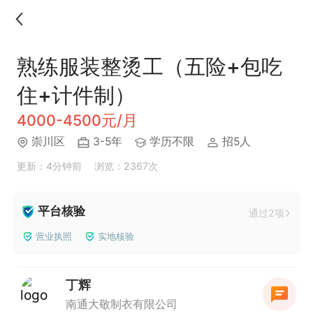
熟练服装整烫工（五险+包吃
住+计件制）
4000-4500元/月
崇川区
3-5年
学历不限
招5人
更新：4分钟前
浏览：2367次
平台核验
通过2项
营业执照
实地核验
丁辉
南通大敬制衣有限公司