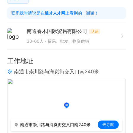
的精神。

联系我时请说是在
通才人才网
上看到的，谢谢！
工作时间：7点半-17点半

南通睿木国际贸易有限公司
认证
只需两步，轻松找工作：1、先点击投简历；2、再打
30-60人
贸易、批发、物资供销
电话。联系时请说在【通才人才网】上看到的！
工作地址
南通市崇川路与海岚街交叉口南240米
南通市崇川路与海岚街交叉口南240米
去导航