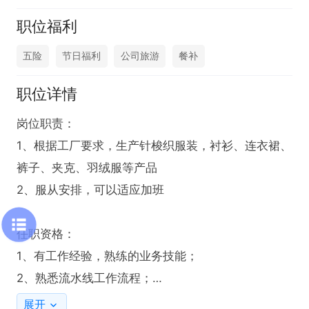
职位福利
五险
节日福利
公司旅游
餐补
职位详情
岗位职责：

1、根据工厂要求，生产针梭织服装，衬衫、连衣裙、
裤子、夹克、羽绒服等产品

2、服从安排，可以适应加班

任职资格：

1、有工作经验，熟练的业务技能；

2、熟悉流水线工作流程；

3、诚实守信、吃苦耐劳，反应敏捷、具备学习上进
展开