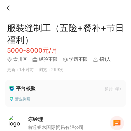
服装缝制工（五险+餐补+节日
福利）
5000-8000元/月
崇川区
经验不限
学历不限
招1人
更新：1小时前
浏览：299次
平台核验
通过1项
营业执照
陈经理
南通睿木国际贸易有限公司