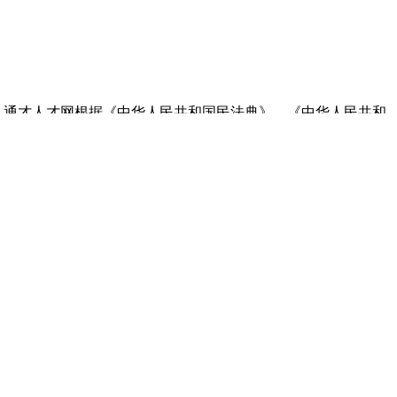
，通才人才网根据《中华人民共和国民法典》、《中华人民共和
通才人才网将采取相应的保护措施，尽全力保护您的个人信息安全。
4-63021113 电话咨询，与我们及时取得联系，以便我们能够及
供者为
南通通才网络科技有限公司
71117。