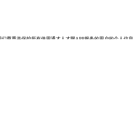
我们尊重并保护所有使用通才人才网APP服务的用户的个人信息
规范》（GB/T 35273-2020）国家标准，制定本政策，
，您可以发送邮件至xingci@foxmail.com 或拨打 057
件通才人才网APP）的产品或服务时。通才人才网平台服务提
0室，个人信息保护工作相关负责人：陈经理，联系方式：189579