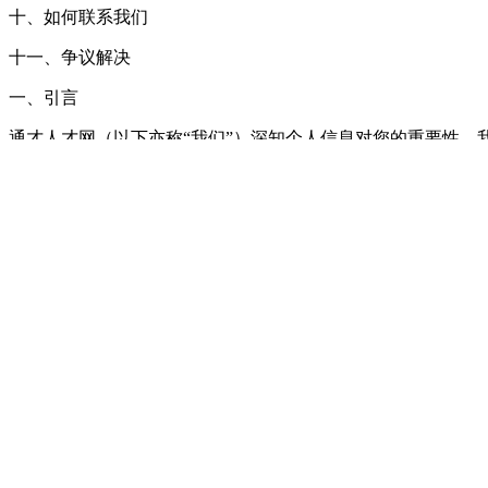
十、如何联系我们
十一、争议解决
一、引言
通才人才网（以下亦称“我们”）深知个人信息对您的重要性，
国网络安全法》法律法规规定，参照《信息安全技术 个人信息安全
如您对本政策有任何疑问或您在使用我们提供的服务时个人信息受到了侵扰
时解决您的困惑。
二、本政策的适用范围
本政策适用于您使用通才人才网平台（指通才人才网移动应用软
，办公地址：南通市崇川区工农北路150号人力资源大厦15楼151
第三方对个人信息处理方式：