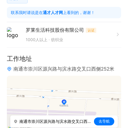
联系我时请说是在
通才人才网
上看到的，谢谢！
任职要求：

1. 不限工作经验，欢迎有志于从事绗缝工作的学徒加
罗莱生活科技股份有限公司
认证
入。

1000人以上
纺织业
2. 具备良好的责任心与耐心，注重细节，能够专注于
绗缝工作。

工作地址
3. 拥有较强的学习能力，可快速掌握绗缝机操作技
南通市崇川区源兴路与滨水路交叉口西侧252米
能。

4. 工作认真负责，有质量意识，能保证绗缝工作的品
质。

只需两步，轻松找工作：1、先点击投简历；2、再打
电话。联系时请说是在通才人才网看到的！
南通市崇川区源兴路与滨水路交叉口西侧252米
去导航