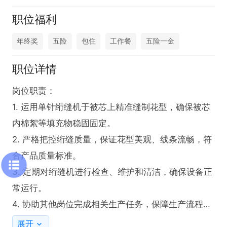
职位福利
年终奖
五险
包住
工作餐
五险一金
职位详情
岗位职责：

1. 运用单针绗缝机于被芯上精准缝制花型，确保被芯
内棉絮等填充物稳固固定。

2. 严格把控绗缝质量，保证花型美观、线条流畅，符
合产品质量标准。

3. 定期对绗缝机进行检查、维护和清洁，确保设备正
常运行。

4. 协助其他岗位完成相关生产任务，保障生产流程的
顺畅衔接。

展开