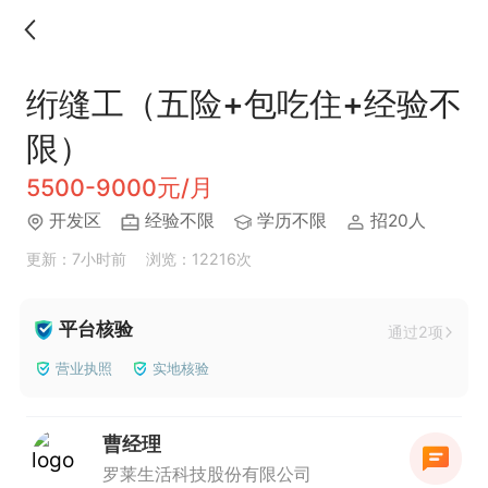
绗缝工（五险+包吃住+经验不
限）
5500-9000元/月
开发区
经验不限
学历不限
招20人
更新：7小时前
浏览：12216次
平台核验
通过2项
营业执照
实地核验
曹经理
罗莱生活科技股份有限公司