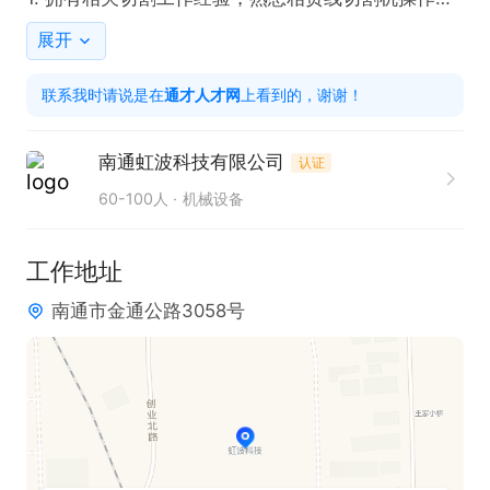
程。

展开
2. 持有相关岗位操作技能证书者优先考虑。

联系我时请说是在
通才人才网
上看到的，谢谢！
3. 工作认真负责，具备良好的质量意识和团队协作精
神。

南通虹波科技有限公司
认证
4. 能够适应长白班工作模式，吃苦耐劳。

60-100人
机械设备
只需两步，轻松找工作：1、先点击投简历；2、再打
工作地址
电话。联系时请说在【通才人才网】上看到的！
南通市金通公路3058号