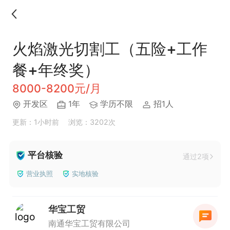
火焰激光切割工（五险+工作
餐+年终奖）
8000-8200元/月
开发区
1年
学历不限
招1人
更新：1小时前
浏览：3202次
平台核验
通过2项
营业执照
实地核验
华宝工贸
南通华宝工贸有限公司