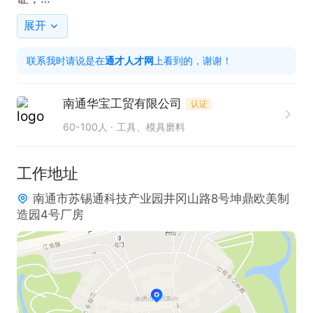
2、能吃苦耐劳，服从领导安排；

展开
3、爱岗敬业，做事认真细致。

联系我时请说是在
通才人才网
上看到的，谢谢！
只需两步，轻松找工作：1、先点击投简历；2、再打
南通华宝工贸有限公司
认证
电话。联系时请说是在通才人才网看到的！
60-100人
工具、模具磨料
工作地址
南通市苏锡通科技产业园井冈山路8号坤鼎欧美制
造园4号厂房