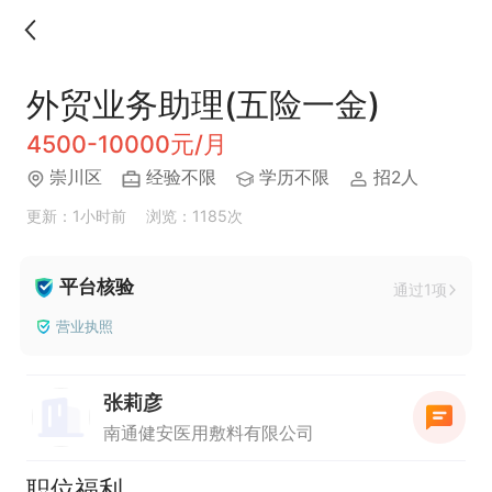
外贸业务助理(五险一金)
4500-10000元/月
崇川区
经验不限
学历不限
招2人
更新：1小时前
浏览：1185次
平台核验
通过1项
营业执照
张莉彦
南通健安医用敷料有限公司
职位福利