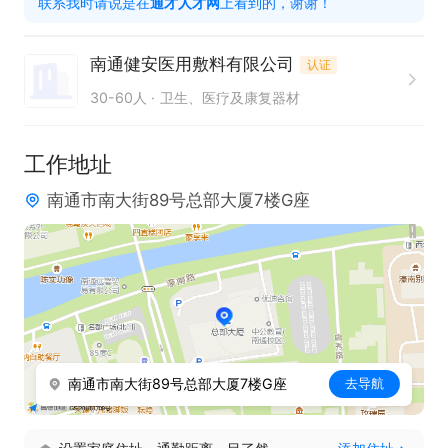
联系我时请说是在
通才人才网
上看到的，谢谢！
7. 工作细致、有责任心，具备良好的沟通与协作能
力；

南通健安医用敷料有限公司
认证
8. 对外贸流程或医用敷料产品有一定了解者优先，但
30-60人
卫生、医疗及康复器材
欢迎无经验新人投递；

9. 有学习意愿，能承受一定工作压力

工作地址
只需两步，轻松找工作：1、先点击投简历；2、再打
南通市南大街89号总部大厦7楼G座
电话。联系时请说在【通才人才网】上看到的！
南通市南大街89号总部大厦7楼G座
去导航