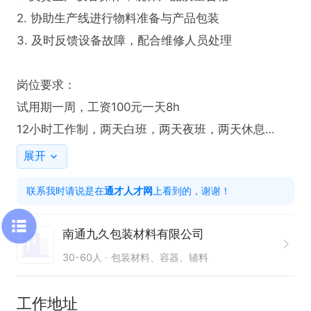
2. 协助生产线进行物料准备与产品包装

3. 及时反馈设备故障，配合维修人员处理

岗位要求：

试用期一周，工资100元一天8h

12小时工作制，两天白班，两天夜班，两天休息

平均231元/天

展开
联系我时请说是在
通才人才网
上看到的，谢谢！
只需两步，轻松找工作：1、先点击投简历；2、再打
电话。联系时请说在【通才人才网】上看到的！
南通九久包装材料有限公司
30-60人
包装材料、容器、辅料
工作地址