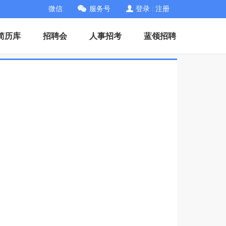
微信
服务号
登录
|
注册
简历库
招聘会
人事招考
蓝领招聘