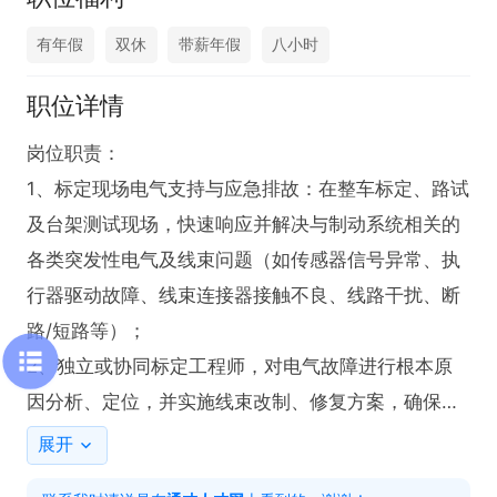
有年假
双休
带薪年假
八小时
职位详情
岗位职责：

1、标定现场电气支持与应急排故：在整车标定、路试
及台架测试现场，快速响应并解决与制动系统相关的
各类突发性电气及线束问题（如传感器信号异常、执
行器驱动故障、线束连接器接触不良、线路干扰、断
路/短路等）；

2、独立或协同标定工程师，对电气故障进行根本原
因分析、定位，并实施线束改制、修复方案，确保标
定测试任务顺利进行；

展开
3、针对标定测试的特定需求（如新增传感器、变更