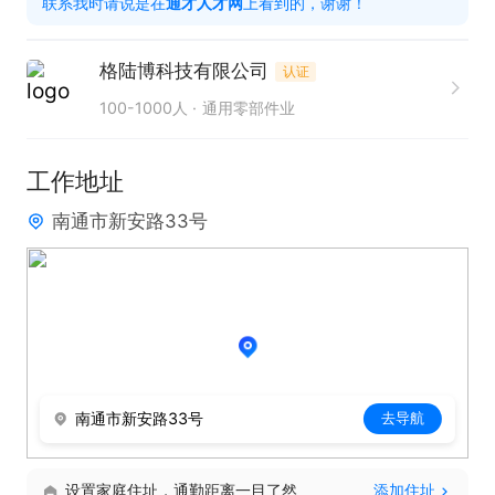
联系我时请说是在
通才人才网
上看到的，谢谢！
信号采集点、模拟故障注入等），主导设计并现场制
作相应的线束改制、转接件或测试工装；

格陆博科技有限公司
认证
4、负责改制方案的简单图纸绘制、物料准备及现场
100-1000人
通用零部件业
工艺实施，确保改制安全、可靠，并符合基本的电气
规范；

工作地址
任职要求：

南通市新安路33号
1、电气工程、自动化、车辆工程或相关专业；

2、2年以上汽车行业工作经验，具备实际的车辆电气
系统故障诊断、线束维修或改制经验。有在整车厂、
零部件公司标定部门、测试部门或售后技术支持岗位
经验者尤佳；

3、具备现场动手操作能力，能熟练使用万用表、示
南通市新安路33号
去导航
波器、诊断仪等工具进行电气故障排查。能够独立完
成线缆裁剪、压接、焊接、包扎及连接器修复等工
设置家庭住址，通勤距离一目了然
添加住址