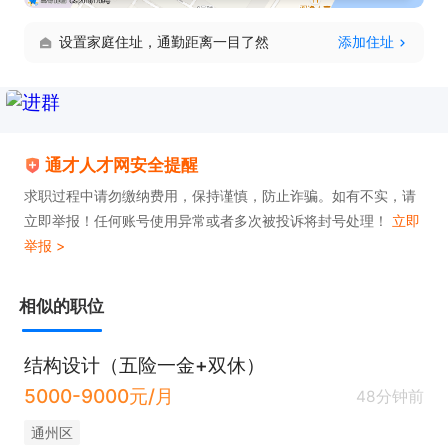
合、协调产品的转产工作，跟踪、分析并解决产品在
设置家庭住址，通勤距离一目了然
添加住址
生产和使用过程中暴露出的问题；

5.产品相关硬件技术文档的编制；

6.参与和配合公司其他部门的认证、测试等工作。

通才人才网安全提醒
只需两步，轻松找工作：1、先点击投简历；2、再打
求职过程中请勿缴纳费用，保持谨慎，防止诈骗。如有不实，请
电话。联系时请说是在通才人才网看到的！
立即举报！任何账号使用异常或者多次被投诉将封号处理！
立即
举报 >
相似的职位
结构设计（五险一金+双休）
5000-9000元/月
48分钟前
通州区