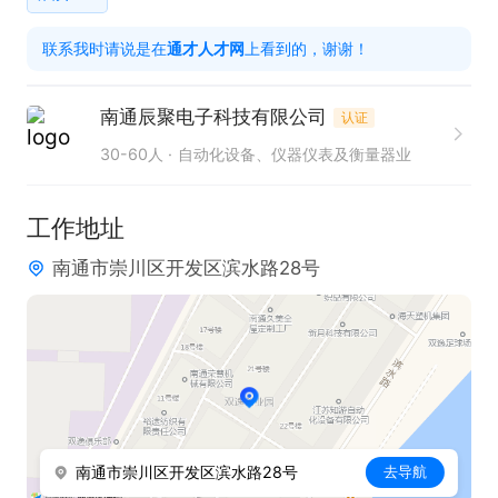
础，熟练使用各类调试仪器，具有丰富的焊接经验，
联系我时请说是在
通才人才网
上看到的，谢谢！
熟悉SMT；

4.从事过51单片机，STM32单片机等嵌入式软件开发
南通辰聚电子科技有限公司
认证
工作优先；

30-60人
自动化设备、仪器仪表及衡量器业
5.有良好的沟通能力和团队合作精神；

6.有气体探测器硬件开发经验优先考虑，薪资另议

工作地址
南通市崇川区开发区滨水路28号
工作内容：

1.负责公司产品硬件架构设计、芯片选型、原理图设
计以及PCB设计和调试；

2.参与新产品设计方案的制定和评审；

3.负责公司相关产品的硬件部分的设计、开发和后期
调试；

南通市崇川区开发区滨水路28号
去导航
4.硬件技术开发相关的外协工作接口及跟踪，积极配