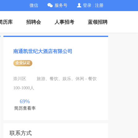
微信
服务号
登录
|
注册
简历库
招聘会
人事招考
蓝领招聘
南通凯世纪大酒店有限公司
企业认证
崇川区
旅游、餐饮、娱乐、休闲 - 餐饮
100-1000人
69%
简历查看率
联系方式