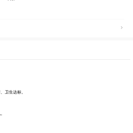
洁、卫生达标。
况。
。