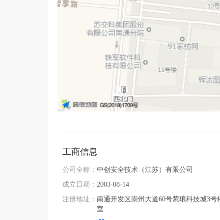
电网物资质量控制与技术服务

电力新技术成果转化与推广

三、核心优势：技术过硬，服务可靠

1.技术沉淀：二十年电力行业深耕，持续投入研发
2.全链服务：提供 “研发 — 制造 — 测试 — 交
3.品质保障：严格遵循 ISO 体系与电网采购规
4.响应迅速：本地化服务团队，快速响应需求，提供
四、愿景与使命：赋能电网，共创未来

公司始终以 “科技赋能电力，安全守护能源” 为
工商信息
技术合作伙伴，为新型电力系统建设与能源安全贡
公司全称：
中创安全技术（江苏）有限公司
成立日期：
2003-08-14
注册地址：
南通开发区崇州大道60号紫琅科技城3号楼1
室