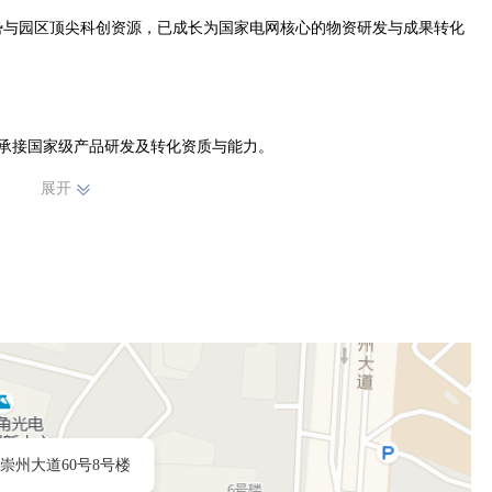
势与园区顶尖科创资源，已成长为国家电网核心的物资研发与成果转化
承接国家级产品研发及转化资质与能力。

能物资领域，拥有多项专利与软件著作权，技术研发实力雄厚。

展开
琅科技城，享受政策、人才、产业链协同的全方位赋能。

化应用，紧扣能源电力基础设施建设需求，专注解决电网安全、高效、
崇州大道60号8号楼