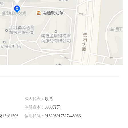
，产品与技术深度适配国家电网标准与现场需求。

付 — 运维” 全流程服务，保障物资从源头到现场的安全、可靠、可控。

范，建立全生命周期质量管控体系，产品广泛应用于多个省级电网项目。

定制化解决方案与高效售后支撑。

使命，坚持技术创新与品质至上，致力于成为国家电网最值得信赖的物资
献中创力量。
法人代表：
顾飞
注册资本：
3000万元
2层1206
信用代码：
91320691752744803K