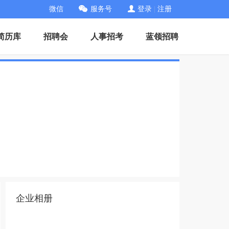
微信
服务号
登录
|
注册
简历库
招聘会
人事招考
蓝领招聘
企业相册