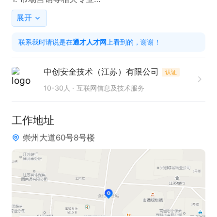
2. 具备3年以上销售经验，有政采电商经验优先

展开
3. 较强沟通、抗压及团队协作能力

联系我时请说是在
通才人才网
上看到的，谢谢！
工作时间

8：30-11：30，13：00-17：30

中创安全技术（江苏）有限公司
认证
10-30人
互联网信息及技术服务
只需两步，轻松找工作：1、先点击投简历；2、再打
电话。联系时请说在【通才人才网】上看到的！
工作地址
崇州大道60号8号楼