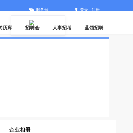
服务号
登录
|
注册
信
简历库
招聘会
人事招考
蓝领招聘
企业相册