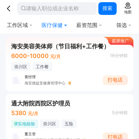
搜索
地图
工作区域
医疗保健
薪资范围
筛选
霸屏推广
海安美容美体师（节日福利+工作餐）
6000-10000
16分钟前
元/月
崇川区
工作餐
黄经理
打电话
海安德益堂健康管理中心
通大附院西院区护理员
5380
5分钟前
元/月
实地核验
崇川区
五险
董主管
打电话