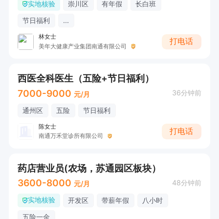
实地核验
崇川区
有年假
长白班
节日福利
...
林女士
打电话
美年大健康产业集团南通有限公司
西医全科医生（五险+节日福利）
7000-9000
36分钟前
元/月
通州区
五险
节日福利
陈女士
打电话
南通万禾堂诊所有限公司
药店营业员(农场，苏通园区板块）
3600-8000
48分钟前
元/月
实地核验
开发区
带薪年假
八小时
五险一金