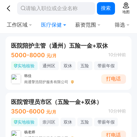
搜索
地图
工作区域
医疗保健
薪资范围
筛选
医院陪护主管（通州）五险一金+双休
5000-8000
10分钟前
元/月
实地核验
通州区
双休
五险
带薪年假
韩佳
打电话
南通擎浩陪护服务有限公司
医院管理员市区（五险一金+双休）
3500-6000
10分钟前
元/月
实地核验
崇川区
双休
五险
带薪年假
杨老师
打电话