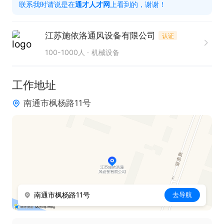
联系我时请说是在
通才人才网
上看到的，谢谢！
1. 从事工厂设备维修，非标自动化设备维修3年以上
经验；

江苏施依洛通风设备有限公司
认证
2. 熟悉电气控制原理，具备基本的读图能力；懂plc，
100-1000人
机械设备
调试变频器优先；

3. 良好的沟通能力和团队合作精神；

工作地址
4. 完成上级领导交办的其他工作任务；

南通市枫杨路11号
5.持有高低压电工证。

只需两步，轻松找工作：1、先点击投简历；2、再打
电话。联系时请说是在通才人才网看到的！
南通市枫杨路11号
去导航