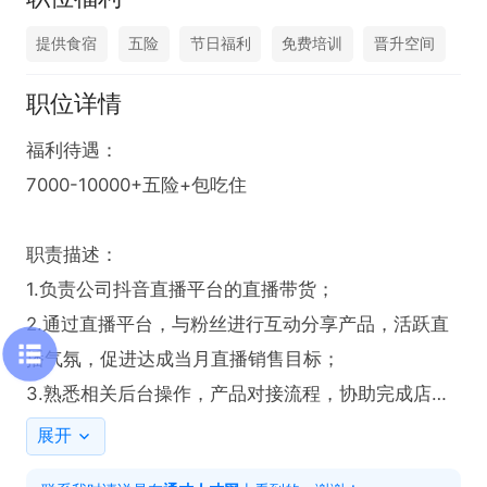
提供食宿
五险
节日福利
免费培训
晋升空间
职位详情
福利待遇：

7000-10000+五险+包吃住

职责描述：

1.负责公司抖音直播平台的直播带货；

2.通过直播平台，与粉丝进行互动分享产品，活跃直
播气氛，促进达成当月直播销售目标；

3.熟悉相关后台操作，产品对接流程，协助完成店铺
产品推广；

展开
4.根据直播间气氛和粉丝互动，调动粉丝情绪，增加