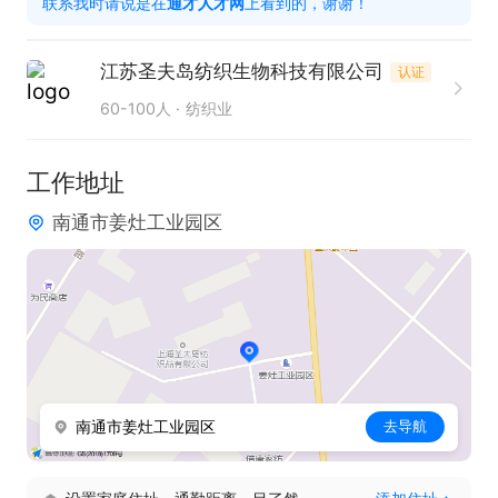
联系我时请说是在
通才人才网
上看到的，谢谢！
粉丝活跃度；

5.配合公司宣传节奏，完成海报拍摄，视频拍摄等宣
江苏圣夫岛纺织生物科技有限公司
认证
传工作；

60-100人
纺织业
6.不断学习熟悉产品卖点、产品介绍，不断提高直播
话术技巧。

工作地址
南通市姜灶工业园区
任职要求：

1.普通话良好，口齿清晰、善于表达、善于沟通；

2.性格活泼、阳光、开朗、乐观、勤奋、努力、无负
能量，有镜头感，善于表现自己；

3.热爱网络直播事业，对直播行业感兴趣，工作态度
积极主动，具备良好的敬业精神和职业操守；

南通市姜灶工业园区
去导航
4.服从公司与管理人员安排，具有敬业精神和团队意
识；
