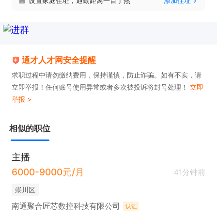
设置家庭住址，通勤距离一目了然
添加住址
5.肯努力，肯拼搏；

6.底薪+提成上不封顶。

只需两步，轻松找工作：1、先点击投简历；2、再打
通才人才网安全提醒
电话。联系时请说是在通才人才网看到的！
求职过程中请勿缴纳费用，保持谨慎，防止诈骗。如有不实，请
立即举报！任何账号使用异常或者多次被投诉将封号处理！
立即
举报 >
相似的职位
主播
6000-9000元/月
41分钟前
崇川区
南通聚合匠芯数控科技有限公司
认证