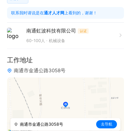
量。

联系我时请说是在
通才人才网
上看到的，谢谢！
3. 及时处理焊接过程中出现的各类问题，保证生产顺
畅。

南通虹波科技有限公司
认证
60-100人
机械设备
只需两步，轻松找工作：1、先点击投简历；2、再打
电话。联系时请说是在通才人才网看到的！
工作地址
南通市金通公路3058号
南通市金通公路3058号
去导航