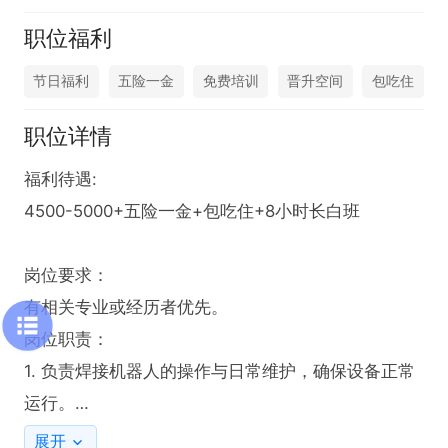
职位福利
节日福利
五险一金
免费培训
晋升空间
包吃住
职位详情
福利待遇:

4500-5000+五险一金+包吃住+8小时长白班

岗位要求：

有相关专业或经历者优先。

岗位职责：

1. 负责焊接机器人的操作与日常维护，确保设备正常
运行。

2. 依据生产任务，精准设定焊接参数，保障焊接质
展开