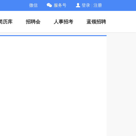
微信
服务号
登录
|
注册
简历库
招聘会
人事招考
蓝领招聘