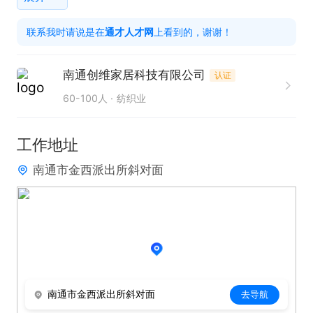
2. 确保缝纫质量，严格把控针距、线迹等工艺标准，
联系我时请说是在
通才人才网
上看到的，谢谢！
保证产品品质。

3. 对缝纫设备进行日常维护与保养，及时处理常见故
南通创维家居科技有限公司
认证
障，确保设备正常运行。

60-100人
纺织业
4. 积极配合团队工作，与其他岗位协同完成生产任
务，保障生产流程顺畅。

工作地址
南通市金西派出所斜对面
只需两步，轻松找工作：1、先点击投简历；2、再打
电话。联系时请说是在通才人才网看到的！
南通市金西派出所斜对面
去导航