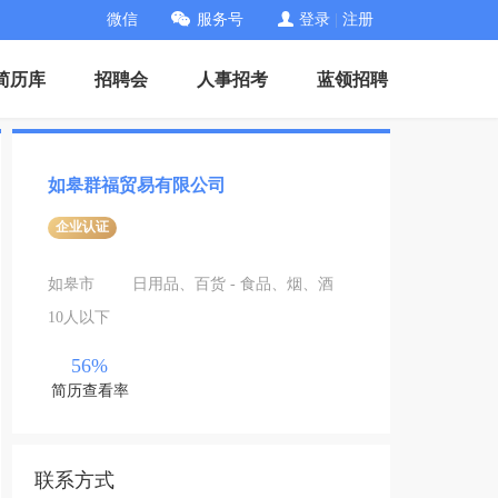
微信
服务号
登录
|
注册
简历库
招聘会
人事招考
蓝领招聘
如皋群福贸易有限公司
企业认证
如皋市
日用品、百货 - 食品、烟、酒
10人以下
56%
简历查看率
联系方式