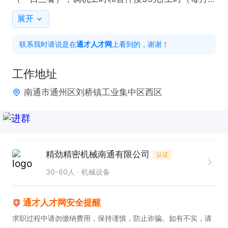
超78小时后按42小时计算）），操机工时按15元/工
展开
时/台机计费。每月绩效考核前三名有奖金！

联系我时请说是在
通才人才网
上看到的，谢谢！
岗位职责：

工作地址
1. 熟练操作三菱、法兰克系统机床，需具备一年以上
南通市通州区刘桥镇工业集中区西区
相关经验。

2. 精准完成找正坐标、复查程序等工作，熟悉常用代
码。

3. 正确选用刀具，并熟悉其装夹要求。

精劲精密机械南通有限公司
认证
30-60人
机械设备
要求：有责任心，态度端正、要求高素质

通才人才网安全提醒
节日礼金、生日礼金、工龄工资、高温补贴，、法定
求职过程中请勿缴纳费用，保持谨慎，防止诈骗。如有不实，请
假日、定期体检、双人间（空调房）
