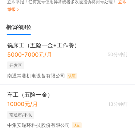
立即举报！任何账号使用异常或者多次被投诉将封号处理！
立即
举报 >
每月15号发上月工资，工作服春夏秋冬都有，进入车
相似的职位
间严禁携带电子产品（免费配置老人机）。

铣床工（五险一金+工作餐）
只需两步，轻松找工作：1、先点击投简历；2、再打
5000-7000元/月
50分钟前
电话。联系时请说是在通才人才网看到的！
开发区
南通常测机电设备有限公司
认证
车工（五险一金）
10000元/月
13分钟前
南通市/不限
中集安瑞环科技股份有限公司
认证