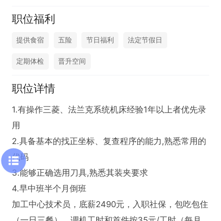
职位福利
提供食宿
五险
节日福利
法定节假日
定期体检
晋升空间
职位详情
1.有操作三菱、法兰克系统机床经验1年以上者优先录
用

2.具备基本的找正坐标、复查程序的能力,熟悉常用的
代码

3.能够正确选用刀具,熟悉其装夹要求

4.早中班半个月倒班

加工中心技术员，底薪2490元，入职社保，包吃包住
（一日三餐），调机工时和首件按35元/工时（每月