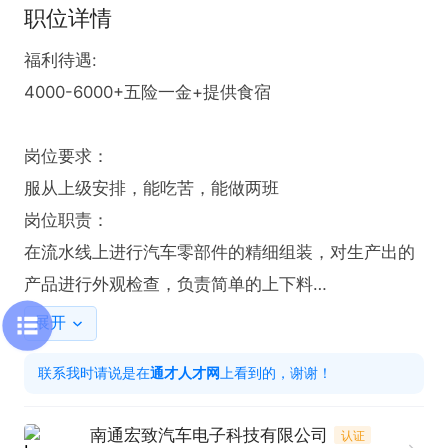
职位详情
福利待遇:

4000-6000+五险一金+提供食宿

岗位要求：

服从上级安排，能吃苦，能做两班

岗位职责：

在流水线上进行汽车零部件的精细组装，对生产出的
产品进行外观检查，负责简单的上下料

将合格产品进行分类、装袋、装箱、贴标签等。

展开
联系我时请说是在
通才人才网
上看到的，谢谢！
只需两步，轻松找工作：1、先点击投简历；2、再打
电话。联系时请说是在通才人才网看到的！
南通宏致汽车电子科技有限公司
认证