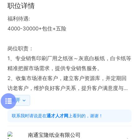
职位详情
福利待遇:

4000-30000+包住+五险

岗位职责：

1、专业销售印刷厂用之纸张～灰底白板纸，白卡纸等
精准把握市场需求，提供专业销售服务。

2、收集市场潜在客户，建立客户资源库，并定期回
访老客户，维护良好客户关系，提升客户满意度与忠
诚度。

展开
3、自带车辆

联系我时请说是在
通才人才网
上看到的，谢谢！
4、有无经验皆可

5、负责区域：南通

南通宝隆纸业有限公司
6、两步，轻松找工作：1、先点击投简历；2、再打