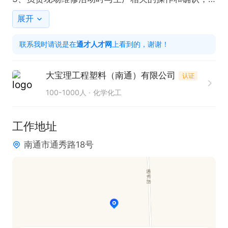
4、确保生产设备正常运行，能识别各种浪费行为；

展开
5、发现异常及时报告，能在指导下处理基本的故障
联系我时请说是在
通才人才网
上看到的，谢谢！
和异常；

6、能在指导下进行跨部门沟通，参与班组活动；

大宝理工程塑料（南通）有限公司
认证
7、完成领导安排的其他专项工作。

100-1000人
化学化工
岗位要求：

工作地址
1、1-2年工厂经验；

南通市通秀路18号
2、能适应倒班，有叉车证优先。

只需两步，轻松找工作：1、先点击投简历；2、再打
电话。联系时请说是在通才人才网看到的！