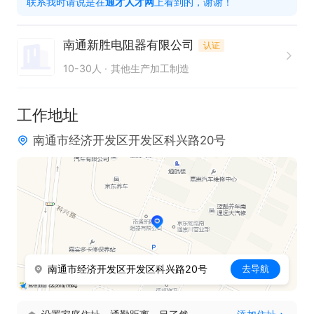
联系我时请说是在
通才人才网
上看到的，谢谢！
1. 具备吃苦耐劳的精神，能够承受较大工作压力。

2. 拥有强烈的责任心，对工作认真负责，注重细节。

南通新胜电阻器有限公司
认证
3. 有相关工作经验者优先考虑，熟悉生产操作流程。

10-30人
其他生产加工制造
4. 略懂自动化者优先，具备一定的自动化相关知识和
技能。

工作地址
南通市经济开发区开发区科兴路20号
该岗位为装配工，公司提供五险、工作餐以及年终
奖。若您对该岗位感兴趣。此岗位核心竞争力在于注
重工艺操作规范，同时欢迎有经验及略懂自动化的人
才加入，共同推动生产工作高效进行。

只需两步，轻松找工作：1、先点击投简历；2、再打
南通市经济开发区开发区科兴路20号
去导航
电话。联系时请说是在通才人才网看到的！