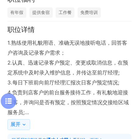
有年假
提供食宿
工作餐
免费培训
职位详情
1.熟练使用礼貌用语、准确无误地接听电话，回答客

户咨询及记录客户需求；

2.认真、迅速记录客户预定、变更或取消信息，在预

定系统中及时录入维护信息，并传达至前厅经理;

3.每日下班前向前厅经理汇报次日客户预定情况;

4.负责到店客户的前台服务接待工作，有礼貌地迎接

顾客，并询问是否有预定，按照预定情况交接给区域

服务员;

5.负责预订台区域内环境卫生清洁与整理;

展开
6.完成上级领导交办的其他工作。
