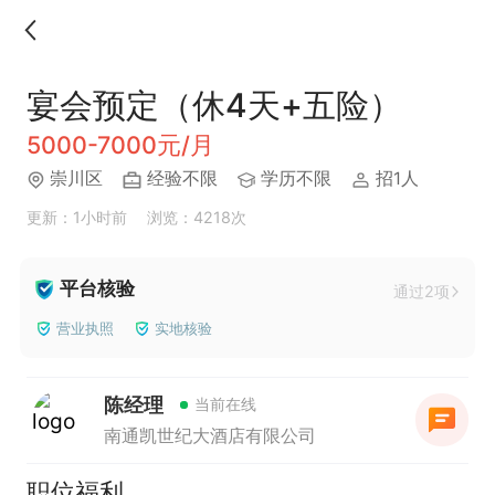
宴会预定（休4天+五险）
5000-7000元/月
崇川区
经验不限
学历不限
招1人
更新：1小时前
浏览：4218次
平台核验
通过2项
营业执照
实地核验
陈经理
当前在线
南通凯世纪大酒店有限公司
职位福利