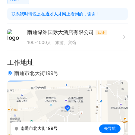
分发团队信息，如宴会通知单、团队摘要等，并在会
联系我时请说是在
通才人才网
上看到的，谢谢！
议组织者有需求或紧急需求时，与各部门做好沟通协
调。

南通绿洲国际大酒店有限公司
认证
6. 致力于让活动组织者和客户在酒店期间对酒店服务
100-1000人
旅游、宾馆
感到满意。

工作地址
任职要求：

南通市北大街199号
1. 具备出色的沟通协调能力，能与销售团队、客户及
酒店各部门保持良好互动。

2. 拥有较强的方案制定能力，可为客户提供优质交易
方案。

3. 拥有优秀的项目跟进能力，确保会议活动顺利进
行。

南通市北大街199号
去导航
4. 具备专业的商务谈判及细节把控能力，为客户提供