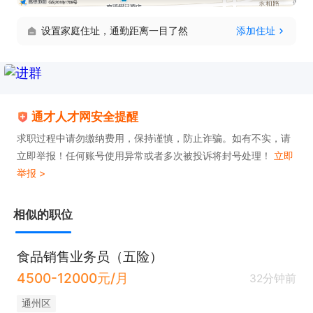
专业建议。

设置家庭住址，通勤距离一目了然
添加住址
5. 熟练掌握信息沟通及文件准备技能，保障信息传递
准确及时。

6. 能够让客户对酒店服务产生高度满意度。

通才人才网安全提醒
只需两步，轻松找工作：1、先点击投简历；2、再打
求职过程中请勿缴纳费用，保持谨慎，防止诈骗。如有不实，请
电话。联系时请说是在通才人才网看到的！
立即举报！任何账号使用异常或者多次被投诉将封号处理！
立即
举报 >
相似的职位
食品销售业务员（五险）
4500-12000元/月
32分钟前
通州区