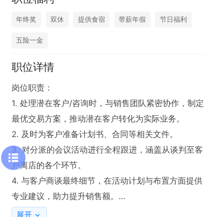
年终奖
双休
提供食宿
带薪年假
节日福利
五险一金
职位详情
岗位职责：

1. 处理潜在客户/咨询时，与销售团队紧密协作，制定
最优交易方案，推动潜在客户转化为实际业务。

2. 及时为客户准备计划书、合同等相关文件。

3. 对分派的会议活动进行全程跟进，涵盖从谈判至客
户离店的各个环节。

4. 与客户商谈最终细节，在活动计划与布置方面提供
专业建议，助力提升销售额。

5. 确保与客户及酒店各部门之间信息有效沟通，及时
展开