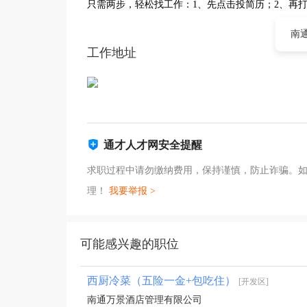
只需两步，轻松找工作：1、先点击投简历；2、再
南
工作地址
通才人才网安全提醒
求职过程中请勿缴纳费用，保持谨慎，防止诈骗。
理！
我要举报 >
可能感兴趣的职位
西厨冷菜（五险一金+包吃住）
[开发区]
南通万景酒店管理有限公司