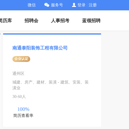
微信
服务号
登录
|
注册
简历库
招聘会
人事招考
蓝领招聘
南通泰阳装饰工程有限公司
企业认证
通州区
城建、房产、建材、装潢 - 建筑、安装、装
潢业
30-60人
100%
简历查看率