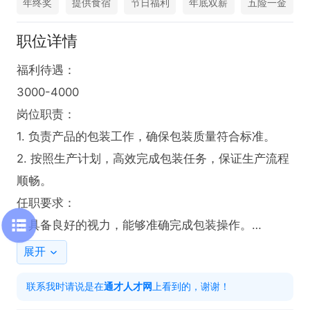
年终奖
提供食宿
节日福利
年底双薪
五险一金
职位详情
福利待遇：

3000-4000

岗位职责：

1. 负责产品的包装工作，确保包装质量符合标准。

2. 按照生产计划，高效完成包装任务，保证生产流程
顺畅。

任职要求：

1. 具备良好的视力，能够准确完成包装操作。

2. 熟练掌握写字技能，以便进行相关记录。

展开
只需两步，轻松找工作：1、先点击投简历；2、再打
联系我时请说是在
通才人才网
上看到的，谢谢！
电话。联系时请说在【通才人才网】上看到的！