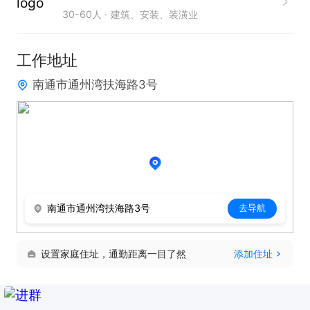
30-60人
建筑、安装、装潢业
设计

3、具有很强的责任心和事业心。

工作地址
南通市通州湾扶海路3号
只需两步，轻松找工作：1、先点击投简历；2、再打
电话。联系时请说是在通才人才网看到的！
南通市通州湾扶海路3号
去导航
设置家庭住址，通勤距离一目了然
添加住址