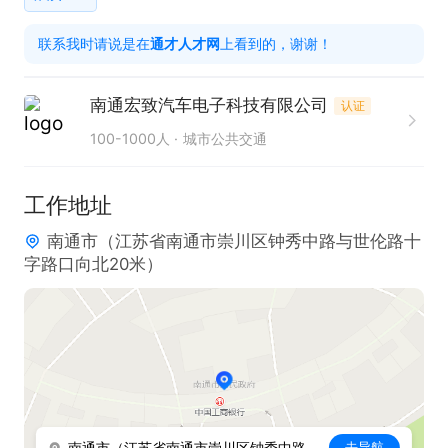
试；

联系我时请说是在
通才人才网
上看到的，谢谢！
采取纠正预防行动改善模具，提升产品品质、提高工
效；

南通宏致汽车电子科技有限公司
认证
协助上级更改并测试设备能力和新工艺方法；

100-1000人
城市公共交通
根据安排进行模具的常规维护；

积极配合生产班组，及时维修模具；

工作地址
按5S管理条例，每天作好工作场所的整理、整顿、清
南通市（江苏省南通市崇川区钟秀中路与世伦路十
扫，按规定区域摆放工具和物品并正确标识；

字路口向北20米）
只需两步，轻松找工作：1、先点击投简历；2、再打
电话。联系时请说是在通才人才网看到的！
南通市（江苏省南通市崇川区钟秀中路与世伦路十字路口向北20米）
去导航