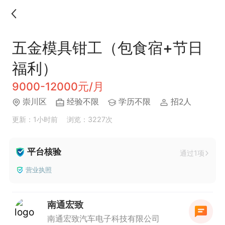
五金模具钳工（包食宿+节日
福利）
9000-12000元/月
崇川区
经验不限
学历不限
招2人
更新：1小时前
浏览：3227次
平台核验
通过1项
营业执照
南通宏致
南通宏致汽车电子科技有限公司