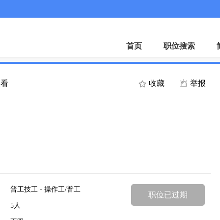
微
首页
职位搜索
查看
收藏
举报
普工技工 - 操作工/普工
职位已过期
5人