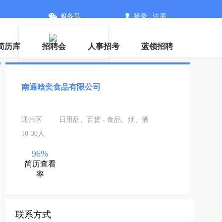
服务号
登录
|
注册
信
简历库
招聘会
人事招考
蓝领招聘
南通晗奕食品有限公司
通州区
日用品、百货 - 食品、烟、酒
10-30人
96%
简历查看
率
联系方式