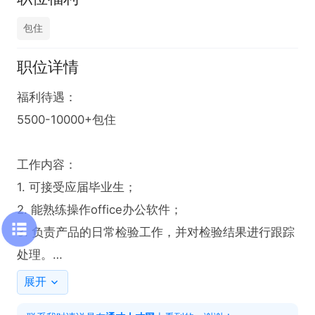
包住
职位详情
福利待遇：

5500-10000+包住

工作内容：

1. 可接受应届毕业生；

2. 能熟练操作office办公软件；

3. 负责产品的日常检验工作，并对检验结果进行跟踪
处理。

4. 整理质检资料，确保资料完整准确后送审。

展开
5. 能吃苦耐劳，有责任心。
