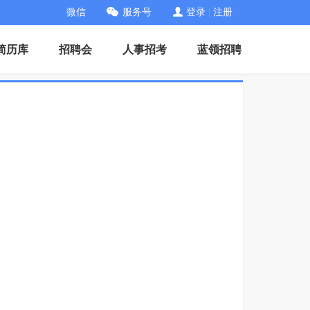
微信
服务号
登录
|
注册
简历库
招聘会
人事招考
蓝领招聘