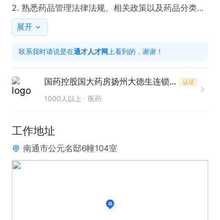
2. 熟悉药品管理法律法规、相关政策以及药品分类和
质量管理知识，具备扎实的专业素养。

展开
联系我时请说是在
通才人才网
上看到的，谢谢！
福利待遇：提供五险一金、节日福利、加班补助、免
费培训，工作环境良好。

国药控股国大药房扬州大德生连锁有限公司南通北大街店
认证
应聘方式：先点击投简历，再打电话联系。联系时请
1000人以上
医药
说是在通才人才网看到的。
工作地址
南通市公元名邸6幢104室