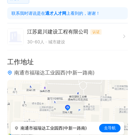
岗位要求：

联系我时请说是在
通才人才网
上看到的，谢谢！
1、计算机、自动化、电子、电气、智能化等相关专
业，

江苏庭川建设工程有限公司
认证
2、有网络系统维护工作经验；

30-60人
城市建设
3、品行端正，性格开朗，能吃苦耐劳，； 

4、 会驾驶，有B照优先。

工作地址
南通市福瑞达工业园西(中新一路南)
只需两步，轻松找工作：1、先点击投简历；2、再打
电话。联系时请说在【通才人才网】上看到的！
南通市福瑞达工业园西(中新一路南)
去导航