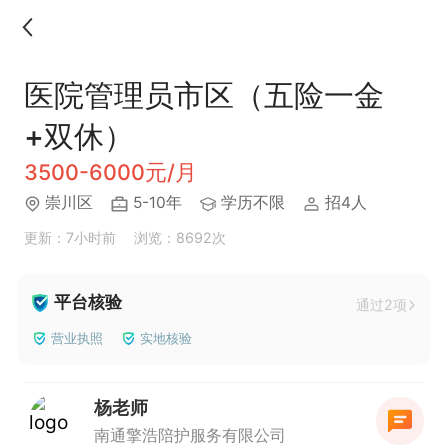
医院管理员市区（五险一金
+双休）
3500-6000元/月
崇川区
5-10年
学历不限
招4人
更新：7小时前
浏览：8692次
平台核验
通过2项
营业执照
实地核验
杨老师
南通擎浩陪护服务有限公司