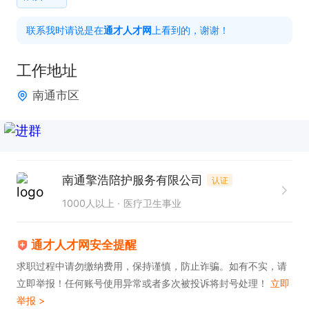
护理员队伍的相对稳定性。

联系我时请说是在
通才人才网
上看到的，谢谢！
4.    根据病人要求，合理安排护理员上岗。

5.    配合公司做好护理员培训、质量考核、满意度测
工作地址
评，管理员应积极配合院方做好护理员相关管理工
南通市区
作。

招聘要求：

1.  有医院护工管理经验，或具有护理背景（护士长、
南通擎浩陪护服务有限公司
认证
护理主管）者优先考虑。

1000人以上
医疗卫生事业
2. 有较强的人际交往沟通能力，较强的亲和力。

3. 有较强的团队组织和管理经验。

通才人才网安全提醒
4. 有较强的学习能力。

求职过程中请勿缴纳费用，保持谨慎，防止诈骗。如有不实，请
5. 能适应医院的现场管理环境。

立即举报！任何账号使用异常或者多次被投诉将封号处理！
立即
6. 薪资结构：基本工资+绩效奖+奖金，做五休二，生
举报 >