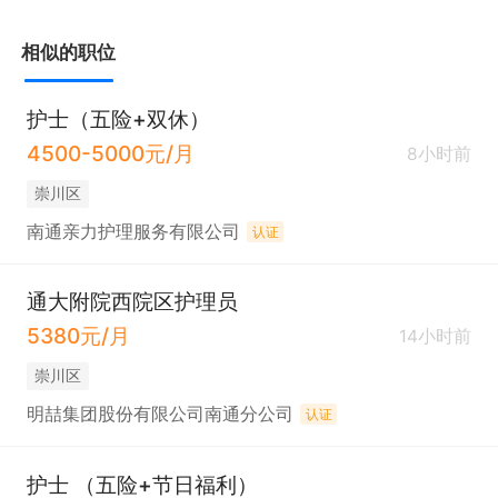
日卡，体检，旅游福利等。

相似的职位
只需两步，轻松找工作：1、先点击投简历；2、再打
护士（五险+双休）
电话。联系时请说在通才人才网上看到的！
4500-5000元/月
8小时前
崇川区
南通亲力护理服务有限公司
认证
通大附院西院区护理员
5380元/月
14小时前
崇川区
明喆集团股份有限公司南通分公司
认证
护士 （五险+节日福利）