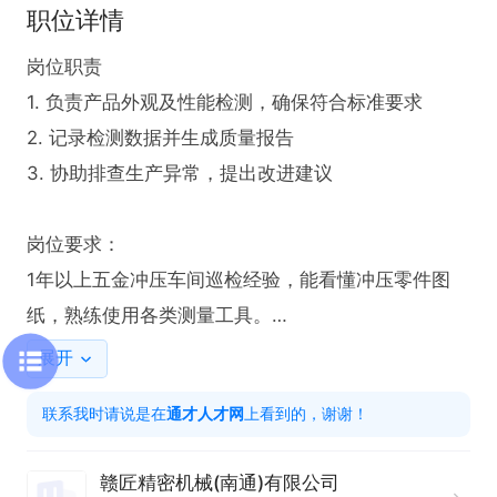
职位详情
岗位职责  

1. 负责产品外观及性能检测，确保符合标准要求  

2. 记录检测数据并生成质量报告  

3. 协助排查生产异常，提出改进建议  

岗位要求：

1年以上五金冲压车间巡检经验，能看懂冲压零件图
纸，熟练使用各类测量工具。

有过五金类品检的经验

展开
联系我时请说是在
通才人才网
上看到的，谢谢！
只需两步，轻松找工作：1、先点击投简历；2、再打
电话。联系时请说在【通才人才网】上看到的！
赣匠精密机械(南通)有限公司