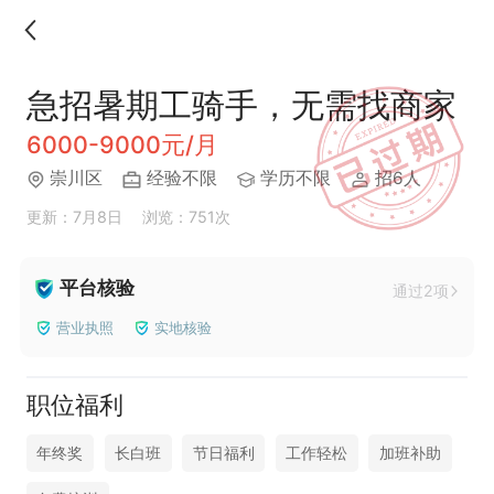
急招暑期工骑手，无需找商家
6000-9000元/月
崇川区
经验不限
学历不限
招6人
更新：7月8日
浏览：751次
平台核验
通过2项
营业执照
实地核验
职位福利
年终奖
长白班
节日福利
工作轻松
加班补助