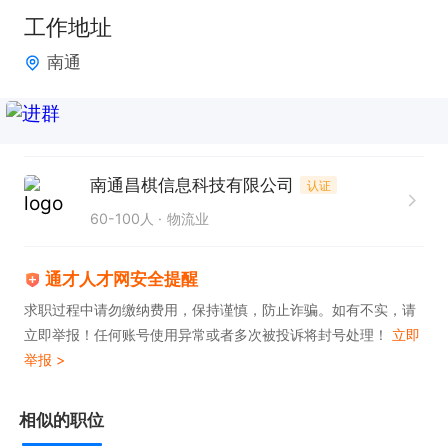
手中。

工作地址
2. 按照规定路线高效完成配送任务，保障服务质量。

南通
3. 做好订单信息核对与交接，确保配送流程顺畅。

只需两步，轻松找工作：1、先点击投简历；2、再打
电话。联系时请说在通才人才网上看到的！
南通昌棋信息科技有限公司
认证
60-100人
物流业
通才人才网安全提醒
求职过程中请勿缴纳费用，保持谨慎，防止诈骗。如有不实，请
立即举报！任何账号使用异常或者多次被投诉将封号处理！
立即
举报 >
相似的职位