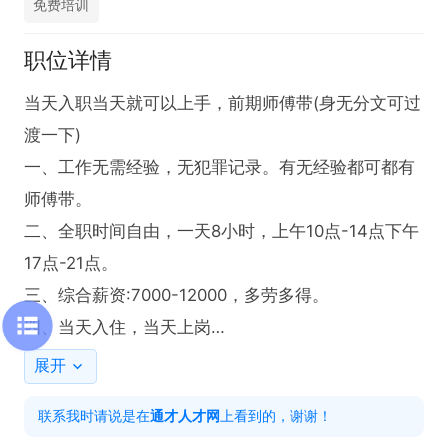
免费培训
职位详情
当天入职当天就可以上手，前期师傅带(身无分文可过
渡一下)

一、工作无需经验，无犯罪记录。有无经验都可都有
师傅带。

二、全职时间自由，一天8小时，上午10点-14点下午
17点-21点。

三、综合薪资:7000-12000，多劳多得。

四、当天入住，当天上岗

展开
岗位职责：

联系我时请说是在
通才人才网
上看到的，谢谢！
1. 负责订单配送工作，确保外卖准确、及时送达客户