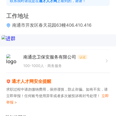
联系我时请说是在
通才人才网
上看到的，谢谢！
电话。联系时请说在【通才人才网】上看到的！
工作地址
南通市开发区春天花园63幢406.410.416
南通忠卫保安服务有限公司
认证
100-1000人
商务服务
通才人才网安全提醒
求职过程中请勿缴纳费用，保持谨慎，防止诈骗。如有不实，请
立即举报！任何账号使用异常或者多次被投诉将封号处理！
立即
举报 >