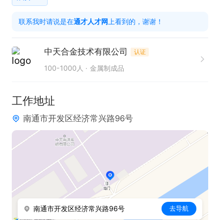
包，提供员工更衣室；丰富的员工福利和多种形式的
联系我时请说是在
通才人才网
上看到的，谢谢！
团建活动。

中天合金技术有限公司
认证
岗位要求：

100-1000人
金属制成品
可简单使用电脑（需录入产量信息，识字、认知26个
字母），工作经验不限，师傅一对一带教，从辅助性
工作地址
事务做起。

南通市开发区经济常兴路96号
只需两步，轻松找工作：1、先点击投简历；2、再打
电话。联系时请说在【通才人才网】上看到的！
南通市开发区经济常兴路96号
去导航