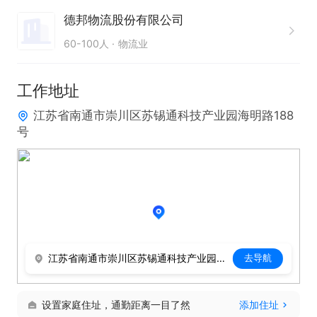
德邦物流股份有限公司
只需两步，轻松找工作：1、先点击投简历；2、再打
60-100人
物流业
电话。联系时请说在【通才人才网】上看到的！
工作地址
江苏省南通市崇川区苏锡通科技产业园海明路188
号
江苏省南通市崇川区苏锡通科技产业园海明路188号
去导航
设置家庭住址，通勤距离一目了然
添加住址