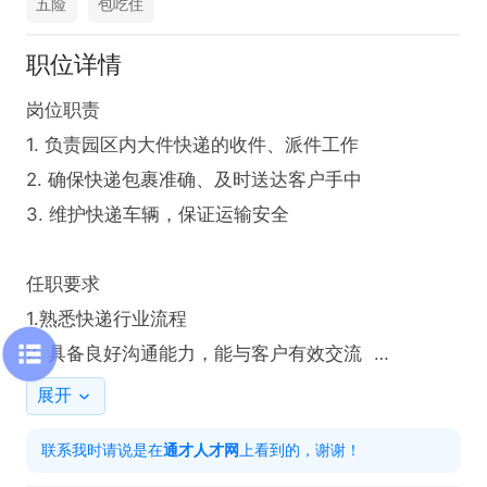
五险
包吃住
职位详情
岗位职责

1. 负责园区内大件快递的收件、派件工作  

2. 确保快递包裹准确、及时送达客户手中  

3. 维护快递车辆，保证运输安全  

任职要求

1.熟悉快递行业流程  

2. 具备良好沟通能力，能与客户有效交流  

3. 有快递带车工作经验者优先  

展开
工作时间

联系我时请说是在
通才人才网
上看到的，谢谢！
08:00-18:00
