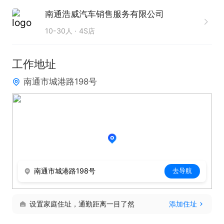
2、2年以上销售行业工作经验，有销售管理工作经历
南通浩威汽车销售服务有限公司
者优先；

10-30人
4S店
3、具有丰富的客户资源和客户关系，业绩优秀；

4、具备较强的市场分析、营销、推广能力和良好的
工作地址
人际沟通、协调能力，分析和解决问题的能力；

南通市城港路198号
5、有较强的事业心，具备一定的领导能力。

只需两步，轻松找工作：1、先点击投简历；2、再打
电话。联系时请说在【通才人才网】上看到的！
南通市城港路198号
去导航
设置家庭住址，通勤距离一目了然
添加住址