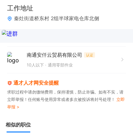
任职要求：

工作地址
1. 具备良好的沟通能力，能够清晰、准确地与客户交
秦灶街道桥东村 2组半球家电仓库北侧
流。

2. 熟练掌握办公软件，具备基本的电脑操作技能。

3. 有较强的学习能力，能快速熟悉电商产品知识。

南通安仟云贸易有限公司
认证
只需两步，轻松找工作：1、先点击投简历；2、再打
10人以下
通用零部件业
电话。联系时请说在【通才人才网】上看到的！
通才人才网安全提醒
求职过程中请勿缴纳费用，保持谨慎，防止诈骗。如有不实，请
立即举报！任何账号使用异常或者多次被投诉将封号处理！
立即
举报 >
相似的职位