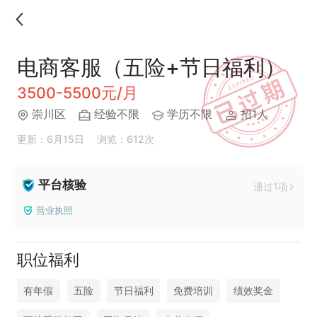
电商客服（五险+节日福利）
3500-5500元/月
崇川区
经验不限
学历不限
招1人
更新：6月15日
浏览：612次
平台核验
通过1项
营业执照
职位福利
有年假
五险
节日福利
免费培训
绩效奖金