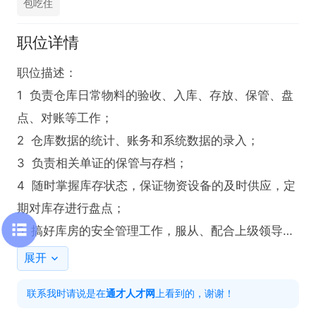
包吃住
职位详情
职位描述：

1  负责仓库日常物料的验收、入库、存放、保管、盘
点、对账等工作；

2  仓库数据的统计、账务和系统数据的录入；

3  负责相关单证的保管与存档；

4  随时掌握库存状态，保证物资设备的及时供应，定
期对库存进行盘点；

5  搞好库房的安全管理工作，服从、配合上级领导的
工作安排与调动。

展开
联系我时请说是在
通才人才网
上看到的，谢谢！
岗位要求：
