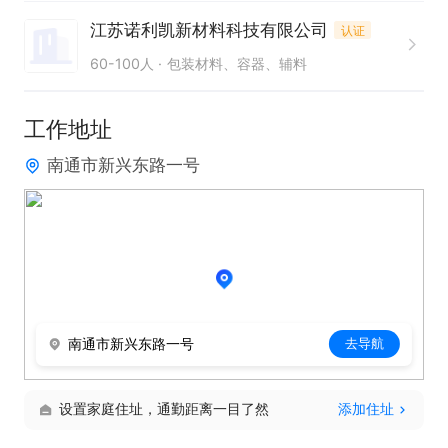
1 具有独立解决问题的能力，做事主动、工作细心、
江苏诺利凯新材料科技有限公司
认证
有责任心；

60-100人
包装材料、容器、辅料
2 有仓管工作经验优先；

3 必须要有叉车证。

工作地址
南通市新兴东路一号
只需两步，轻松找工作：1、先点击投简历；2、再打
电话。联系时请说在【通才人才网】上看到的！
南通市新兴东路一号
去导航
设置家庭住址，通勤距离一目了然
添加住址