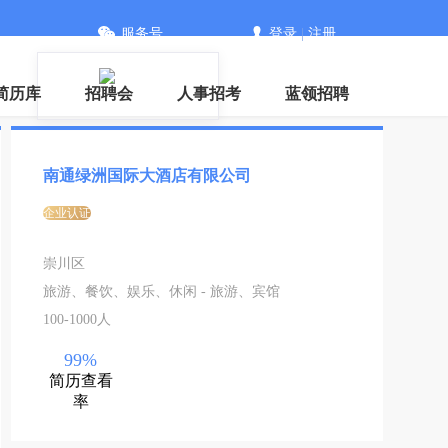
服务号
登录
|
注册
信
简历库
招聘会
人事招考
蓝领招聘
南通绿洲国际大酒店有限公司
企业认证
崇川区
旅游、餐饮、娱乐、休闲 - 旅游、宾馆
100-1000人
99%
简历查看
率