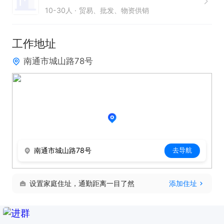
10-30人
贸易、批发、物资供销
只需两步，轻松找工作：1、先点击投简历；2、再打
电话。联系时请说在【通才人才网】上看到的！
工作地址
南通市城山路78号
南通市城山路78号
去导航
设置家庭住址，通勤距离一目了然
添加住址